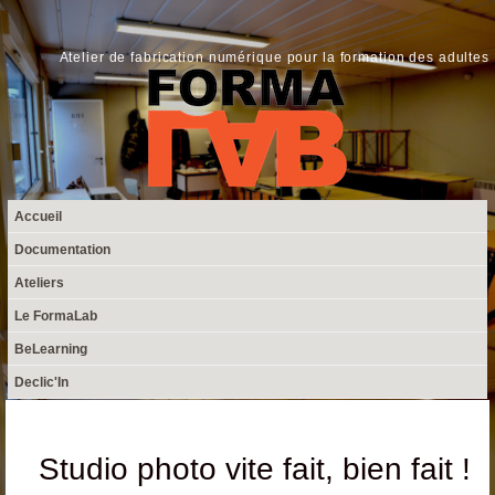
Aller au contenu principal
FormaLab
Atelier de fabrication numérique pour la formation des adultes
Menu principal
Accueil
Documentation
Ateliers
Le FormaLab
BeLearning
Declic'In
Studio photo vite fait, bien fait !